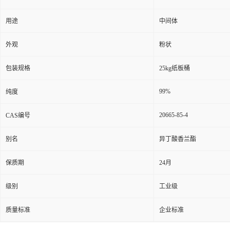
用途
中间体
外观
粉状
包装规格
25kg纸板桶
99%
纯度
20665-85-4
CAS编号
别名
异丁酸香兰酯
保质期
24月
级别
工业级
质量标准
企业标准