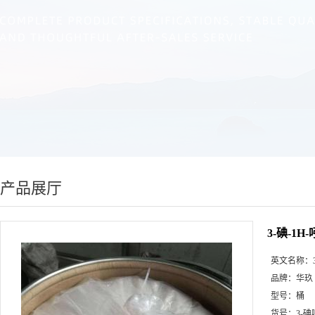
产品展厅
3-碘-1H-吲
英文名称：
品牌：
华玖
型号：
桶
货号：
3-