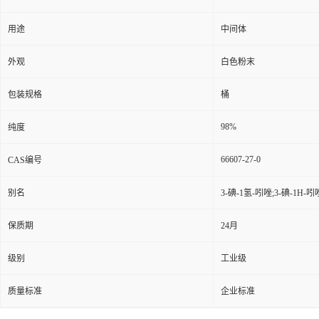
用途
中间体
外观
白色粉末
包装规格
桶
98%
纯度
66607-27-0
CAS编号
别名
3-碘-1氢-吲唑;3-碘-1H-
保质期
24月
级别
工业级
质量标准
企业标准