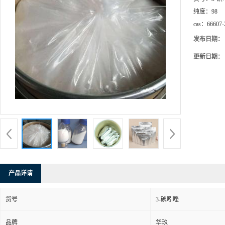
纯度：
98
cas：
66607-
发布日期：
更新日期：
产品详请
货号
3-碘吲唑
品牌
华玖