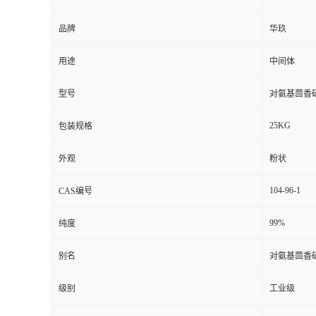
品牌
华玖
用途
中间体
型号
对氨基茴香
25KG
包装规格
外观
粉状
104-96-1
CAS编号
99%
纯度
别名
对氨基茴香
级别
工业级