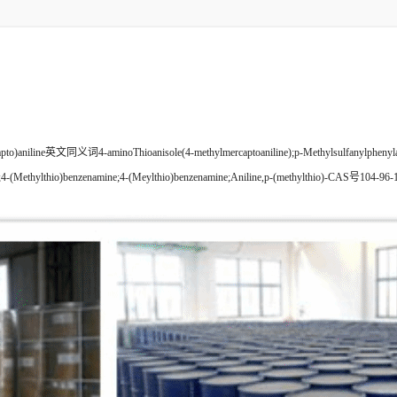
-aminoThioanisole(4-methylmercaptoaniline);p-MethylsulfanylphenylaMine;4-(
nzenamin;4-(Methylthio)benzenamine;4-(Meylthio)benzenamine;Aniline,p-(methylthio)