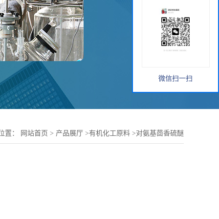
微信扫一扫
位置：
网站首页
>
产品展厅
>
有机化工原料
>
对氨基茴香硫醚