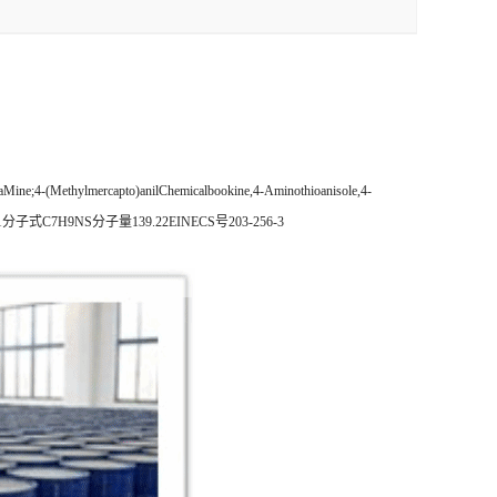
Methylmercapto)anilChemicalbookine,4-Aminothioanisole,4-
-CAS号104-96-1分子式C7H9NS分子量139.22EINECS号203-256-3