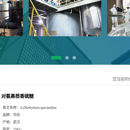
您当前的
对氨基茴香硫醚
英文名称：
4-(Methylmercapto)aniline
品牌：
华玖
产地：
武汉
型号：
25KG