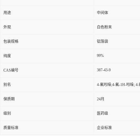
用途
中间体
外观
白色粉末
包装规格
铝箔袋
99%
纯度
387-43-9
CAS编号
别名
4-氟吲哚;4-氟-1H-吲哚; 
保质期
24月
级别
医药级
质量标准
企业标准