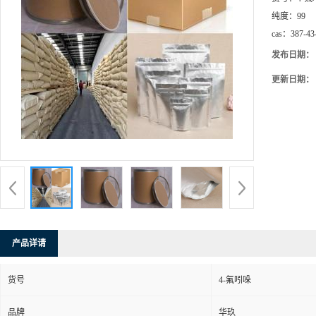
纯度：
99
cas：
387-43
发布日期：
更新日期：
产品详请
货号
4-氟吲哚
品牌
华玖