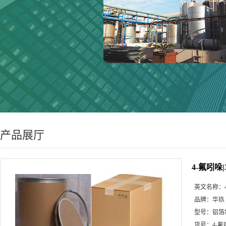
产品展厅
4-氟吲哚|3
英文名称：
品牌：
华玖
型号：
铝箔
货号：
4-