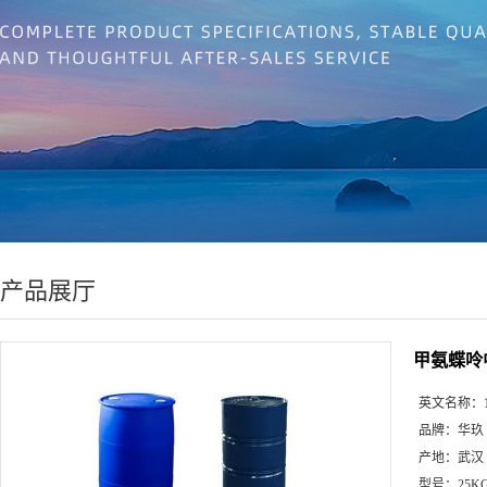
产品展厅
甲氨蝶呤中间
英文名称：
品牌：
华玖
产地：
武汉
型号：
25K