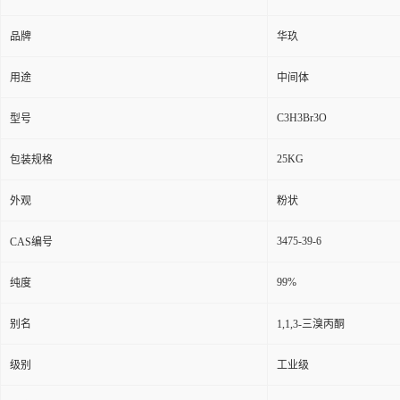
品牌
华玖
用途
中间体
C3H3Br3O
型号
25KG
包装规格
外观
粉状
3475-39-6
CAS编号
99%
纯度
别名
1,1,3-三溴丙酮
级别
工业级