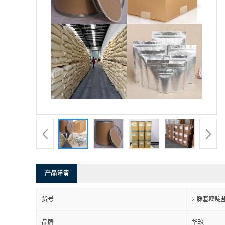
产品详请
货号
2-脒基嘧啶
品牌
华玖