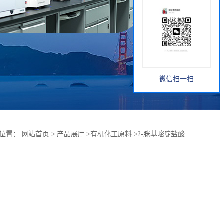
微信扫一扫
的位置：
网站首页
>
产品展厅
>
有机化工原料
>
2-脒基嘧啶盐酸