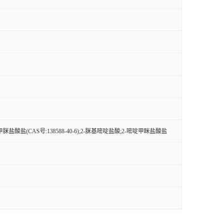
盐酸盐(CAS号:138588-40-6);2-脒基嘧啶盐酸;2-嘧啶甲眯盐酸盐