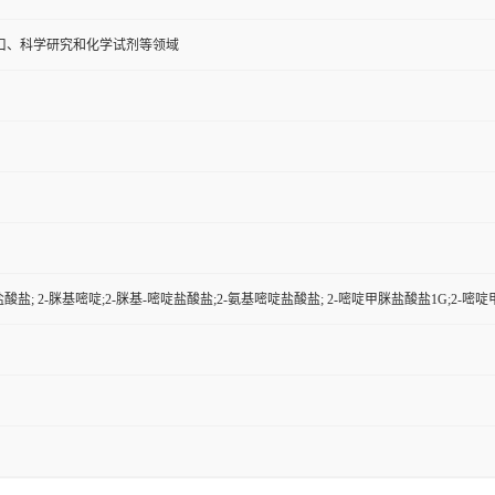
口、科学研究和化学试剂等领域
酸盐; 2-脒基嘧啶;2-脒基-嘧啶盐酸盐;2-氨基嘧啶盐酸盐; 2-嘧啶甲脒盐酸盐1G;2-嘧啶甲脒