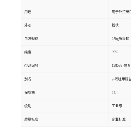
用途
用于外贸出
外观
粉状
包装规格
25kg纸板桶
99%
纯度
138588-40-6
CAS编号
别名
2-嘧啶甲脒盐
保质期
24月
级别
工业级
质量标准
企业标准