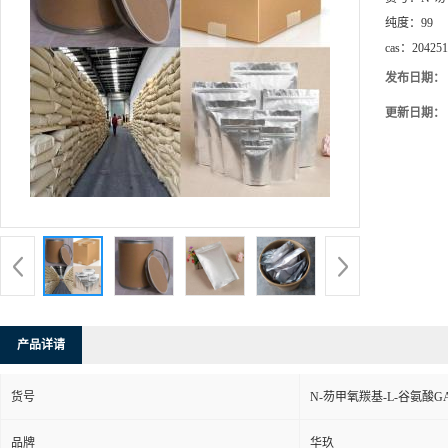
纯度：
99
cas：
204251
发布日期：
更新日期：
产品详请
货号
N-芴甲氧羰基-L-谷氨酸
品牌
华玖