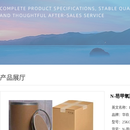
产品展厅
N-芴甲氧
英文名称：
品牌：
华玖
型号：
25K
货号：
N-芴