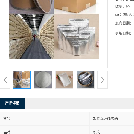
纯度：
99
cas：
90776-
发布日期：
更新日期：
产品详请
货号
杂氮双环磷酸酯
品牌
华玖