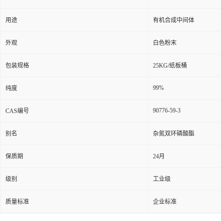
用途
有机合成中间体
外观
白色粉末
包装规格
25KG/纸板桶
99%
纯度
90776-59-3
CAS编号
别名
杂氮双环磷酸酯
保质期
24月
级别
工业级
质量标准
企业标准