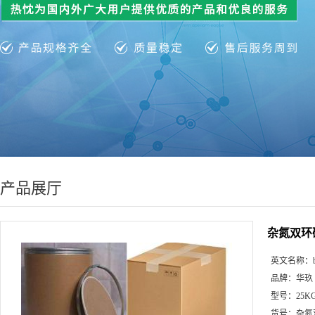
产品展厅
杂氮双环
英文名称：
品牌：
华玖
型号：
25K
货号：
杂氮