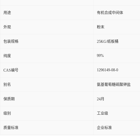
用途
有机合成中间体
外观
粉末
包装规格
25KG/纸板桶
99%
纯度
1296149-08-0
CAS编号
别名
氨基葡萄糖硫酸钾盐
保质期
24月
级别
工业级
质量标准
企业标准