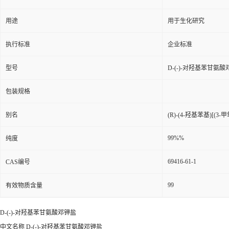
用途
用于生化研究
执行标准
企业标准
型号
D-(-)-对羟基苯甘氨
包装规格
别名
(R)-(4-羟基苯基)[
99%%
纯度
69416-61-1
CAS编号
99
有效物质含量
D-(-)-对羟基苯甘氨酸邓钾盐
中文名称 D-(-)-对羟基苯甘氨酸邓钾盐