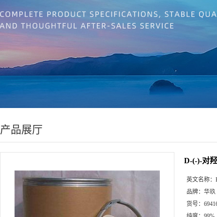
产品展厅
D-(-)-
英文名称：
品牌：
华玖
货号：
6941
纯度：
99%