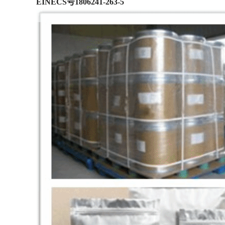
EINECS号1806241-263-5