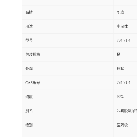
品牌
华玖
用途
中间体
784-71-4
型号
包装规格
桶
外观
粉状
784-71-4
CAS编号
99%
纯度
别名
2'-氟脱氧尿
级别
医药级