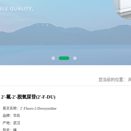
您当前的位置：
2'-氟-2'-脱氧尿苷(2'-F-DU)
英文名称：
2′-Fluoro-2-Deoxyuridine
品牌：
华玖
产地：
武汉
型号：
桶