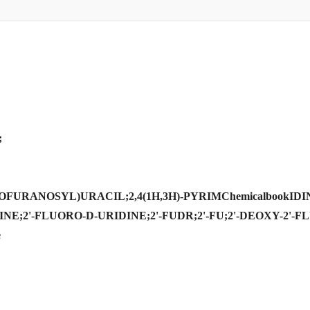
;
URANOSYL)URACIL;2,4(1H,3H)-PYRIMChemicalbookIDI
E;2'-FLUORO-D-URIDINE;2'-FUDR;2'-FU;2'-DEOXY-2'-F
e