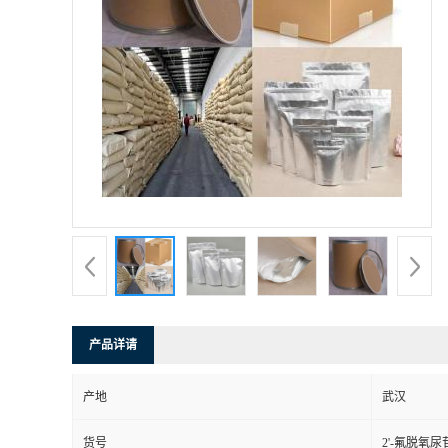
产品详请
产地
武汉
货号
2'-氟脱氧尿