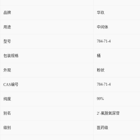
品牌
华玖
用途
中间体
784-71-4
型号
包装规格
桶
外观
粉状
784-71-4
CAS编号
99%
纯度
别名
2′-氟脱氧尿苷
级别
医药级