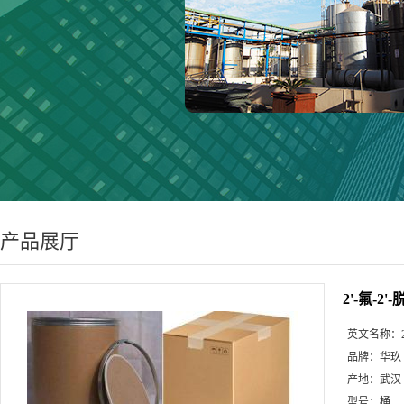
产品展厅
2'-氟-2'-
英文名称：
品牌：
华玖
产地：
武汉
型号：
桶