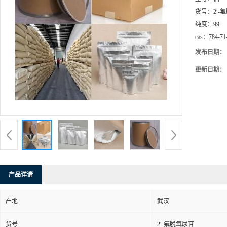
货号：
2′
纯度：
99
cas：
784-71
发布日期：
更新日期：
产品详请
产地
武汉
货号
2′-氟脱氧尿苷