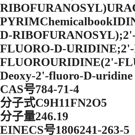
RIBOFURANOSYL)URACI
PYRIMChemicalbookIDI
D-RIBOFURANOSYL);2'-
FLUORO-D-URIDINE;2'-F
FLUOROURIDINE(2'-FLU
Deoxy-2'-fluoro-D-uridine
CAS号784-71-4
分子式C9H11FN2O5
分子量246.19
EINECS号1806241-263-5