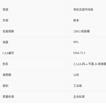
用途
有机合成中间体
外观
粉末
包装规格
25KG/纸板桶
99%
纯度
6564-72-3
CAS编号
别名
2,3,4,6-四-o-苄基-D-吡
保质期
24月
级别
工业级
质量标准
企业标准