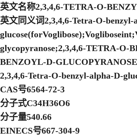
英文名称2,3,4,6-TETRA-O-BENZ
英文同义词2,3,4,6-Tetra-O-benzyl-a
glucose(forVoglibose);Vogliboseint
glycopyranose;2,3,4,6-TETRA-
BENZOYL-D-GLUCOPYRANOSE
2,3,4,6-Tetra-O-benzyl-alpha-D-gl
CAS号6564-72-3
分子式C34H36O6
分子量540.66
EINECS号667-304-9