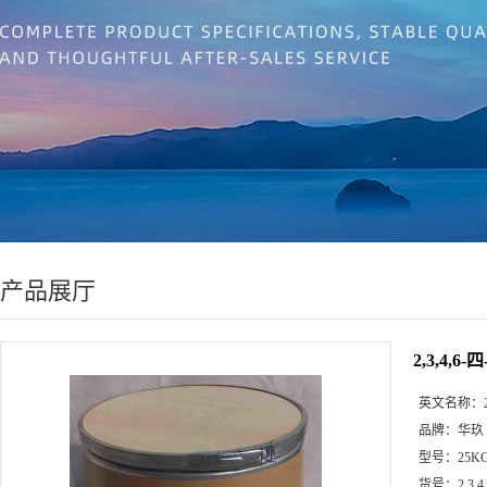
产品展厅
2,3,4,
英文名称：
品牌：
华玖
型号：
25K
货号：
2,3,