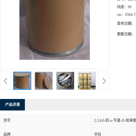
纯度：
99
cas：
6564-7
发布日期：
更新日期：
产品详请
货号
2,3,4,6-四-o-苄基-D-吡
品牌
华玖