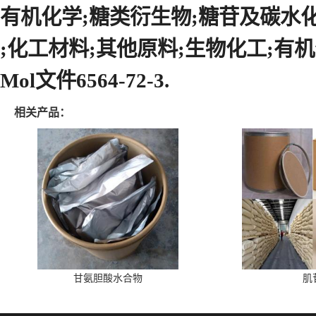
有机化学;糖类衍生物;糖苷及碳水
;化工材料;其他原料;生物化工;有
Mol文件6564-72-3.
相关产品：
甘氨胆酸水合物
肌