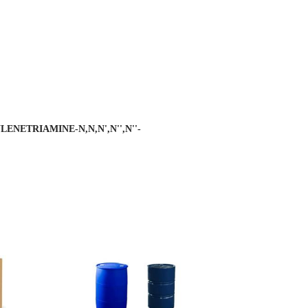
ETRIAMINE-N,N,N',N'',N''-