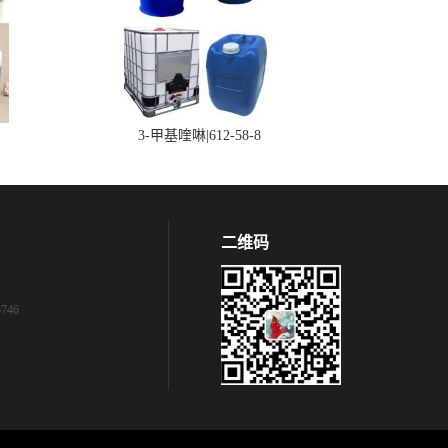
3-甲基喹啉|612-58-8
二维码
746