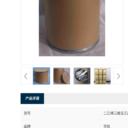
产品详请
货号
二乙烯三胺五乙酸
品牌
华玖