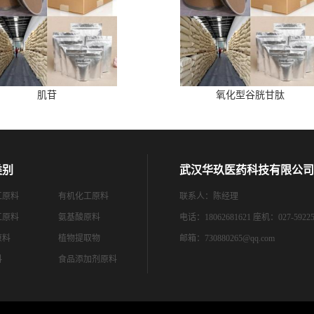
肌苷
氧化型谷胱甘肽
类别
武汉华玖医药科技有限公司
工原料
有机化工原料
联系人：陈经理
工原料
氨基酸原料
电话：18062681621 座机：027-59225
原料
植物提取物
邮箱：
730880265@qq.com
料
食品添加剂原料