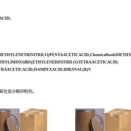
CID;
YLENETRINITRILO)PENTAACETICACID;ChemicalbookDIETHYLEN
HYLIMINO)BIS(ETHYLENEDINITRILO)TETRAACETICACID;
TRAACETICACID;HAMPEXACID;IDRANAL(R)V
过氧化氢分解抑制剂。