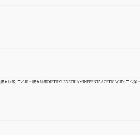
胺五醋酸; 二乙烯三胺五醋酸DIETHYLENETRIAMINEPENTAACETICACID