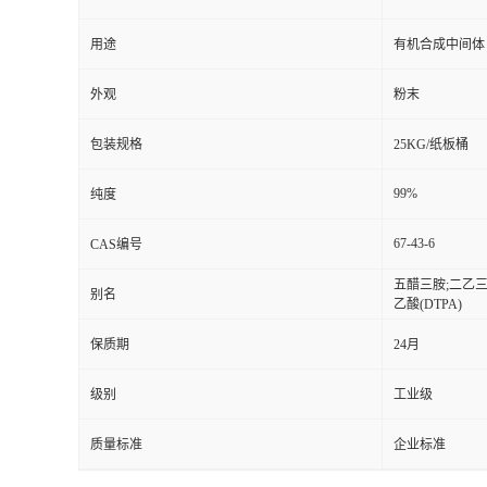
用途
有机合成中间体
外观
粉末
包装规格
25KG/纸板桶
99%
纯度
67-43-6
CAS编号
五醋三胺;二乙三
别名
乙酸(DTPA)
保质期
24月
级别
工业级
质量标准
企业标准