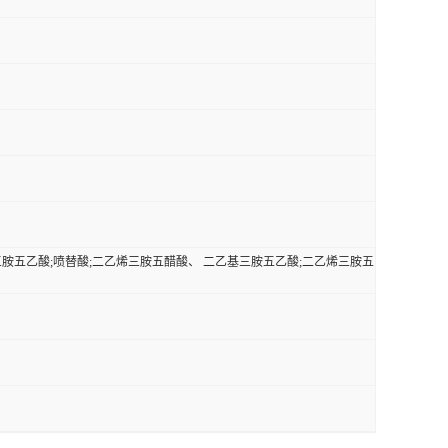
; 二乙撑三胺五乙酸;喷替酸;二乙烯三胺五醋酸、 二乙基三胺五乙酸;二乙烯三胺五