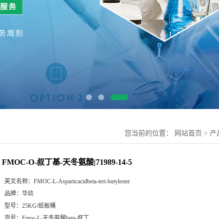
您当前的位置：
网站首页
>
产
FMOC-O-叔丁基-天冬氨酸|71989-14-5
英文名称：
FMOC-L-Asparticacidbeta-tert-butylester
品牌：
华玖
型号：
25KG/纸板桶
货号：
Fmoc-L-天冬氨酸beta-叔丁...