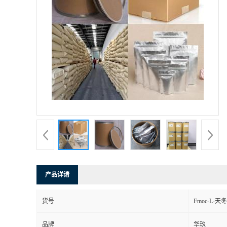
产品详请
货号
Fmoc-L-天
品牌
华玖