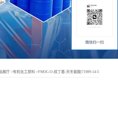
微信扫一扫
品展厅
>
有机化工原料
>
FMOC-O-叔丁基-天冬氨酸|71989-14-5