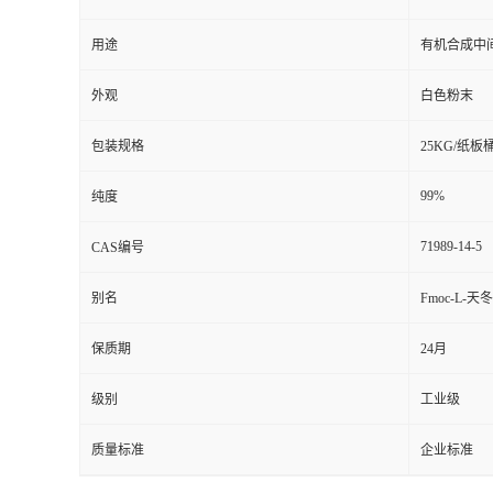
用途
有机合成中
外观
白色粉末
包装规格
25KG/纸板
99%
纯度
71989-14-5
CAS编号
别名
Fmoc-L-天
保质期
24月
级别
工业级
质量标准
企业标准