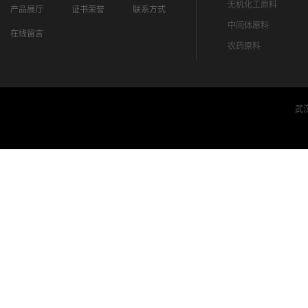
无机化工原料
产品展厅
证书荣誉
联系方式
中间体原料
在线留言
农药原料
武