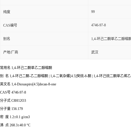
99
纯度
4746-97-8
CAS编号
别名
1,4-环己二酮单乙二醇缩
产地/厂商
武汉
常用名 1,4-环己二酮单乙二醇缩酮
别 名 1,4-环己二酮-乙二醇缩酮 | 1,4-二氧杂螺[4.5]癸烷-8-酮 | 1,4-环己烷二酮单乙
英文名 1,4-Dioxaspiro[4.5]decan-8-one
CAS号 4746-97-8
分子式 C8H12O3
分子量 156.179
密 度 1.2±0.1 g/cm3
沸 点 268.3±40.0 °C