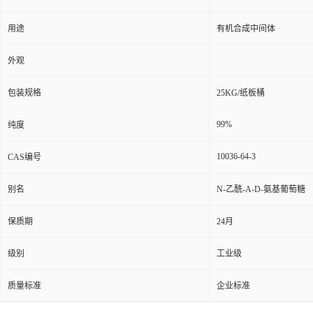
用途
有机合成中间体
外观
包装规格
25KG/纸板桶
99%
纯度
10036-64-3
CAS编号
别名
N-乙酰-Α-D-氨基葡萄糖
保质期
24月
级别
工业级
质量标准
企业标准