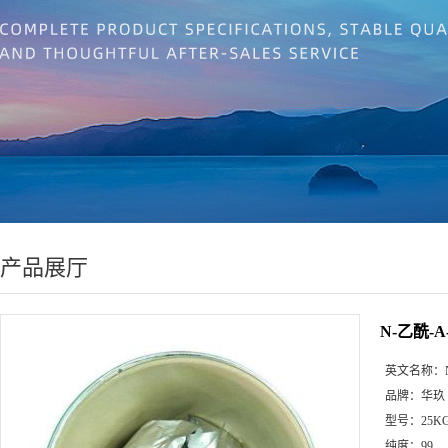
产品展厅
N-乙酰-
英文名称：
品牌：
华玖
型号：
25K
纯度：
99