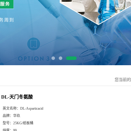
您当前
DL-天门冬氨酸
英文名称：
DL-Asparticacid
品牌：
华玖
型号：
25KG/纸板桶
纯度：
99