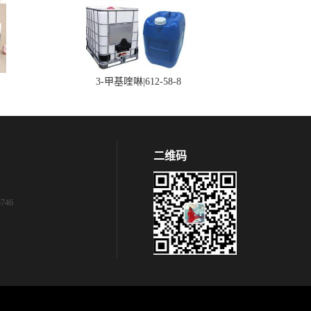
3-甲基喹啉|612-58-8
二维码
746