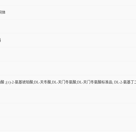
间体
桶
酸 ;(±)-2-氨基琥珀酸;DL-天冬酸,DL-天门冬氨酸;DL-天门冬氨酸标准品; DL-2-氨基