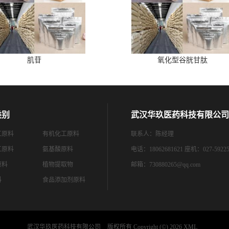
肌苷
氧化型谷胱甘肽
类别
武汉华玖医药科技有限公司
工原料
有机化工原料
联系人：陈经理
工原料
氨基酸原料
电话：18062681621 座机：027-59225
原料
植物提取物
邮箱：
730880265@qq.com
料
食品添加剂原料
武汉华玖医药科技有限公司
版权所有 Copyright (©) 2026
XML