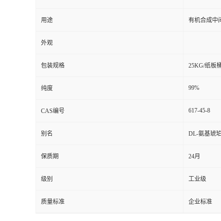
用途
有机合成中
外观
包装规格
25KG/纸板
99%
纯度
617-45-8
CAS编号
别名
DL-氨基琥珀
保质期
24月
级别
工业级
质量标准
企业标准