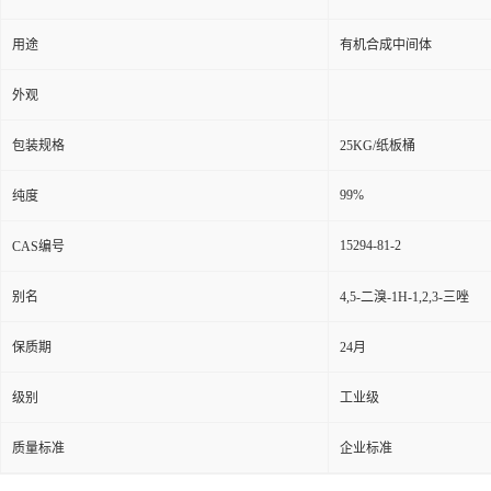
用途
有机合成中间体
外观
包装规格
25KG/纸板桶
99%
纯度
15294-81-2
CAS编号
别名
4,5-二溴-1H-1,2,3-三唑
保质期
24月
级别
工业级
质量标准
企业标准