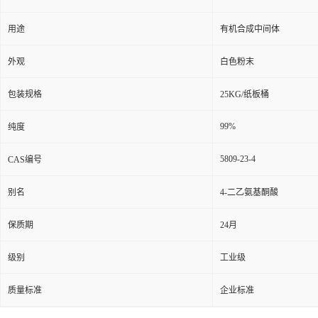
用途
有机合成中间体
外观
白色粉末
包装规格
25KG/纸板桶
99%
纯度
5809-23-4
CAS编号
别名
4-二乙氨基酮酸
保质期
24月
级别
工业级
质量标准
企业标准