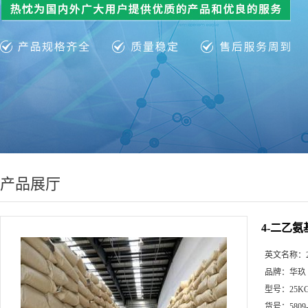
产品展厅
4-二乙氨基
英文名称：
品牌：
华玖
型号：
25K
货号：
5809