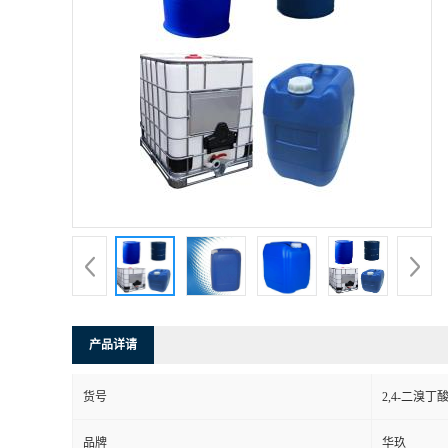
产品详请
货号
2,4-二溴丁
品牌
华玖