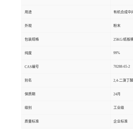
用途
有机合成中
外观
粉末
包装规格
25KG/纸板
99%
纯度
70288-65-2
CAS编号
别名
2,4-二溴丁
保质期
24月
级别
工业级
质量标准
企业标准