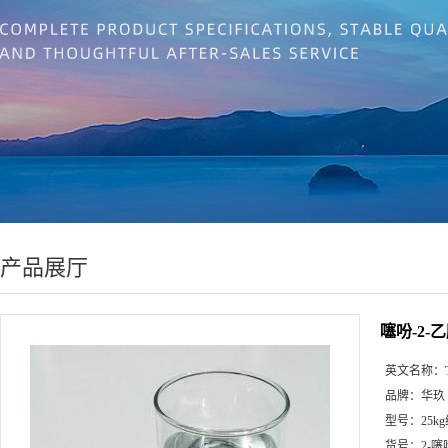
产品展厅
噻吩-2-
英文名称：
品牌：
华玖
型号：
25k
货号：
2-