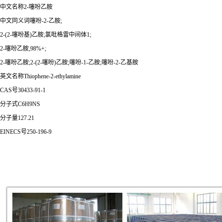
中文名称2-噻吩乙胺
中文同义词噻吩-2-乙胺;
2-(2-噻吩基)乙胺;氯吡格雷中间体1;
2-噻吩乙胺,98%+;
2-噻吩乙胺;2-(2-噻吩)乙胺;噻吩-1-乙胺;噻吩-2-乙基胺
英文名称Thiophene-2-ethylamine
CAS号30433-91-1
分子式C6H9NS
分子量127.21
EINECS号250-196-9