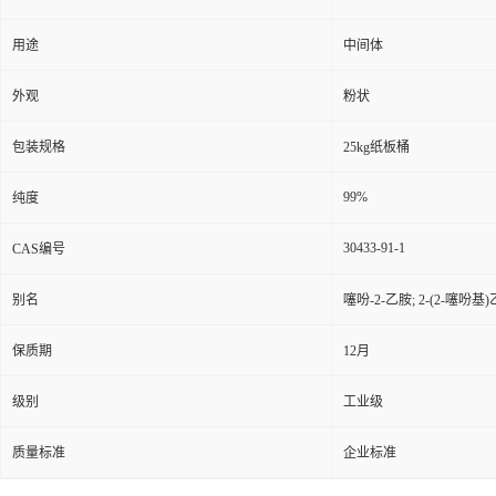
用途
中间体
外观
粉状
包装规格
25kg纸板桶
99%
纯度
30433-91-1
CAS编号
别名
噻吩-2-乙胺; 2-(2-噻吩基
保质期
12月
级别
工业级
质量标准
企业标准