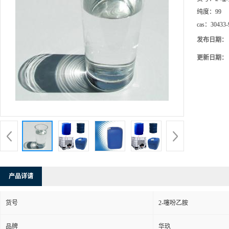
纯度：
99
cas：
30433-
发布日期：
更新日期：
产品详请
货号
2-噻吩乙胺
品牌
华玖