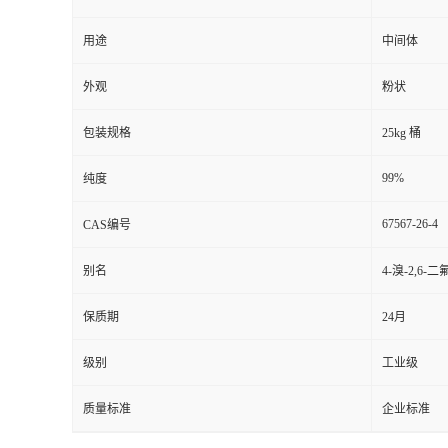
用途
中间体
外观
粉状
包装规格
25kg 桶
99%
纯度
67567-26-4
CAS编号
别名
4-溴-2,6-
保质期
24月
级别
工业级
质量标准
企业标准