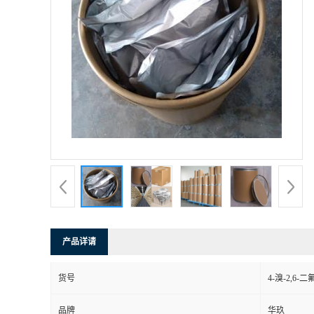
产品详请
货号
4-溴-2,6-
品牌
华玖