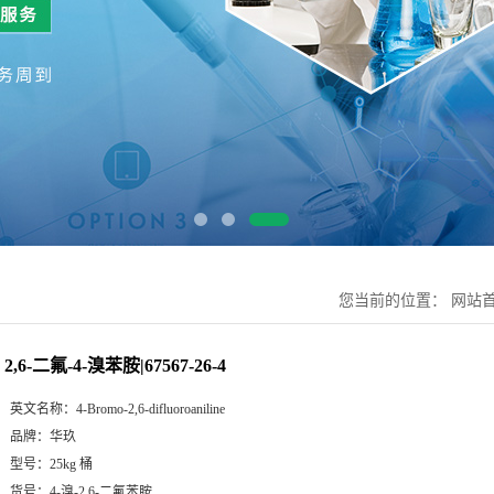
您当前的位置：
网站
2,6-二氟-4-溴苯胺|67567-26-4
英文名称：
4-Bromo-2,6-difluoroaniline
品牌：
华玖
型号：
25kg 桶
货号：
4-溴-2,6-二氟苯胺