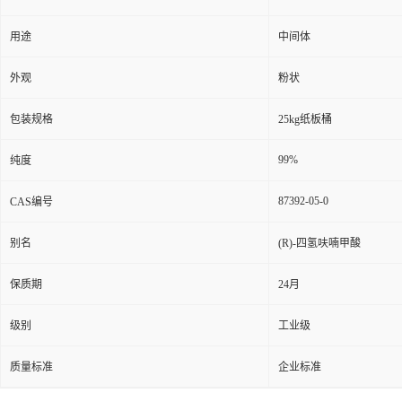
用途
中间体
外观
粉状
包装规格
25kg纸板桶
99%
纯度
87392-05-0
CAS编号
别名
(R)-四氢呋喃甲酸
保质期
24月
级别
工业级
质量标准
企业标准