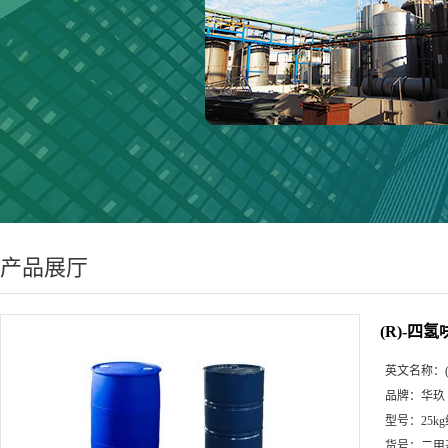
产品展厅
(R)-四氢呋
英文名称：
品牌：
华玖
型号：
25k
货号：
二甲