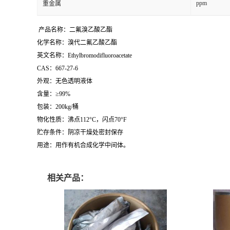
ppm
重金属
产品名称：二氟溴乙酸乙酯
化学名称：溴代二氟乙酸乙酯
英文名称：Ethylbromodifluoroacetate
CAS：667-27-6
外观：无色透明液体
含量：≥99%
包装：200kg/桶
物化性质：沸点112°C，闪点70°F
贮存条件：阴凉干燥处密封保存
用途：用作有机合成化学中间体。
相关产品：