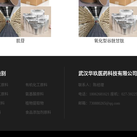
肌苷
氧化型谷胱甘肽
类别
武汉华玖医药科技有限公司
工原料
有机化工原料
联系人：陈经理
工原料
氨基酸原料
电话：18062681621 座机：027-59225
原料
植物提取物
邮箱：
730880265@qq.com
料
食品添加剂原料