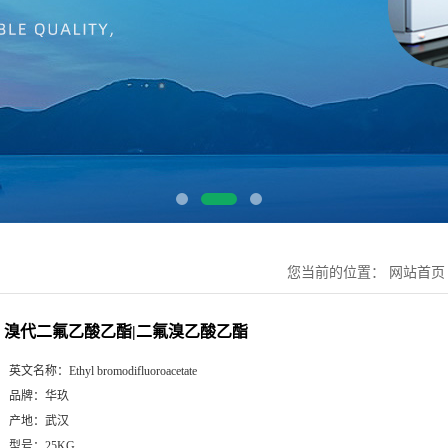
您当前的位置：
网站首页
溴代二氟乙酸乙酯|二氟溴乙酸乙酯
英文名称：
Ethyl bromodifluoroacetate
品牌：
华玖
产地：
武汉
型号：
25KG