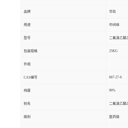
品牌
华玖
用途
中间体
型号
二氟溴乙酸
25KG
包装规格
外观
667-27-6
CAS编号
99%
纯度
别名
二氟溴乙酸
级别
医药级