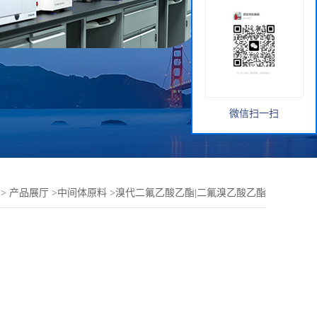
微信扫一扫
>
产品展厅
>
中间体原料
>
溴代二氟乙酸乙酯|二氟溴乙酸乙酯