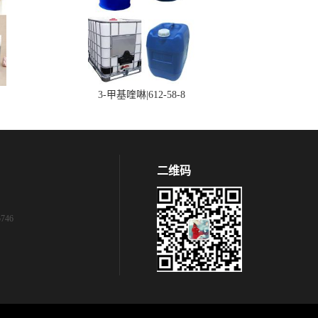
3-甲基喹啉|612-58-8
二维码
746