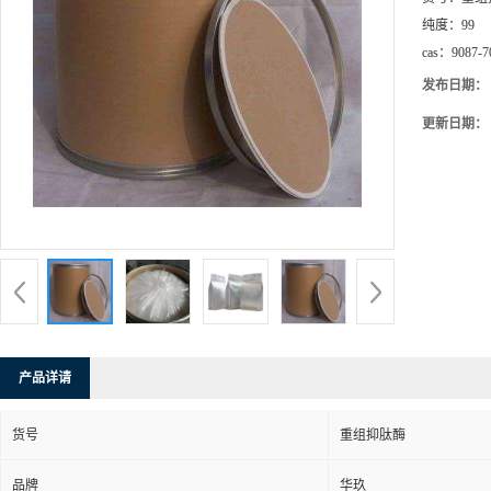
纯度：
99
cas：
9087-7
发布日期：
更新日期：
产品详请
货号
重组抑肽酶
品牌
华玖