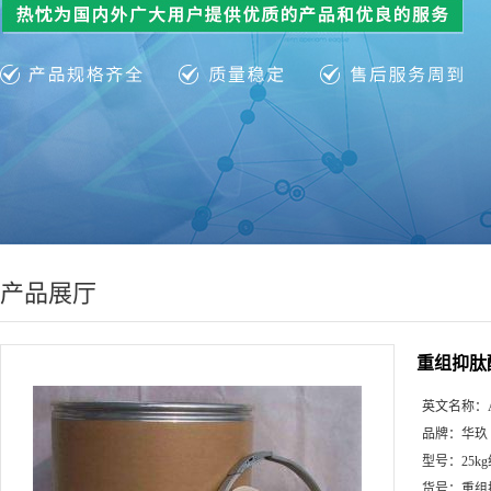
产品展厅
重组抑肽酶|
英文名称：
品牌：
华玖
型号：
25k
货号：
重组