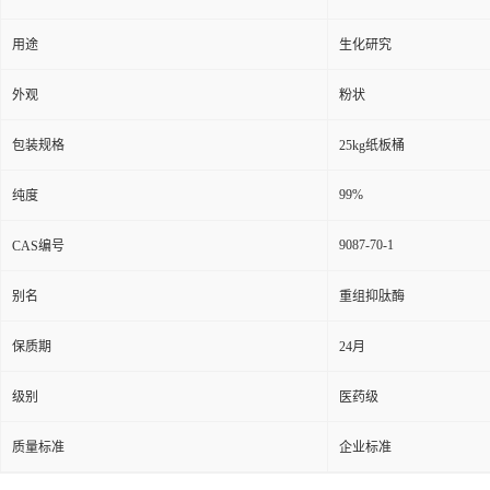
用途
生化研究
外观
粉状
包装规格
25kg纸板桶
99%
纯度
9087-70-1
CAS编号
别名
重组抑肽酶
保质期
24月
级别
医药级
质量标准
企业标准