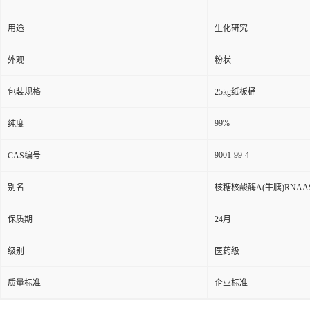
用途
生化研究
外观
粉状
包装规格
25kg纸板桶
99%
纯度
9001-99-4
CAS编号
别名
核糖核酸酶A(牛胰)RNAA
保质期
24月
级别
医药级
质量标准
企业标准