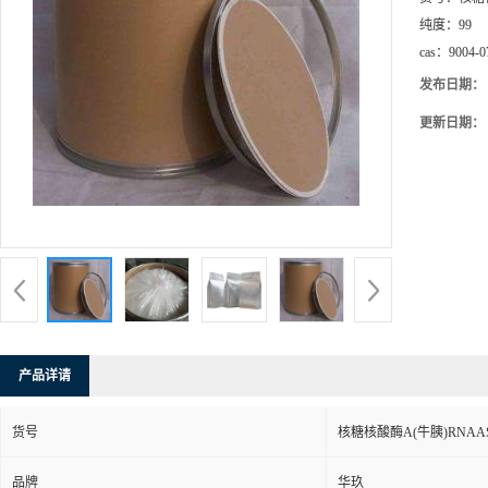
纯度：
99
cas：
9004-0
发布日期：
更新日期：
产品详请
货号
核糖核酸酶A(牛胰)RNAA
品牌
华玖