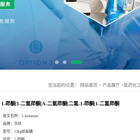
您当前的位置：
网站首页
>
产品展厅
>
医药化
1-茚酮|1-二氫茚酮|Α-二氫茚酮|二氢-1-茚酮|1-二氢茚酮
英文名称：
1-Indanone
品牌：
华玖
型号：
25kg纸板桶
货号：
1-茚酮