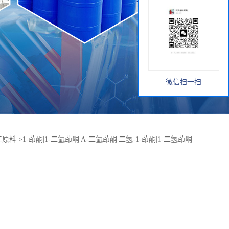
微信扫一扫
工原料
>
1-茚酮|1-二氫茚酮|Α-二氫茚酮|二氢-1-茚酮|1-二氢茚酮