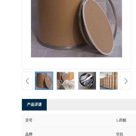
产品详请
货号
1-茚酮
品牌
华玖