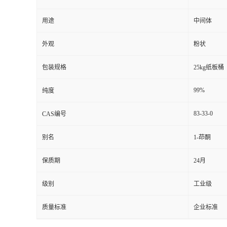
用途
中间体
外观
粉状
包装规格
25kg纸板桶
99%
纯度
83-33-0
CAS编号
别名
1-茚酮
保质期
24月
级别
工业级
质量标准
企业标准