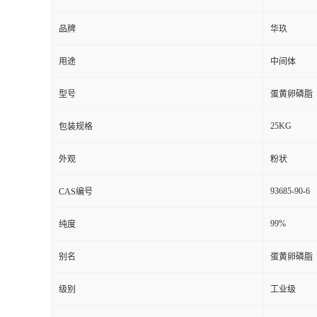
品牌
华玖
用途
中间体
型号
蛋黄卵磷脂
25KG
包装规格
外观
粉状
93685-90-6
CAS编号
99%
纯度
别名
蛋黄卵磷脂
级别
工业级