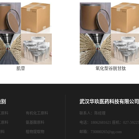
肌苷
氧化型谷胱甘肽
类别
武汉华玖医药科技有限公司
工原料
有机化工原料
联系人：陈经理
工原料
氨基酸原料
电话：18062681621 座机：027-59225
原料
植物提取物
邮箱：
730880265@qq.com