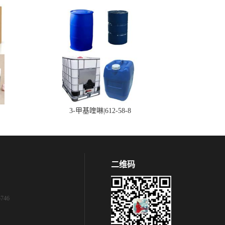
3-甲基喹啉|612-58-8
二维码
746