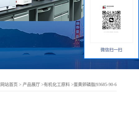
微信扫一扫
：
网站首页
>
产品展厅
>
有机化工原料
>
蛋黄卵磷脂|93685-90-6