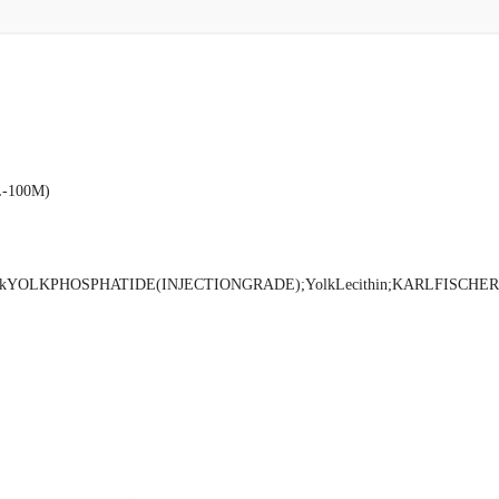
100M)
okYOLKPHOSPHATIDE(INJECTIONGRADE);YolkLecithin;KARLFISCHERREA