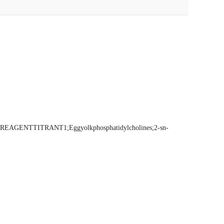
GENTTITRANT1;Eggyolkphosphatidylcholines;2-sn-