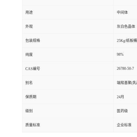
用途
中间体
外观
灰白色晶体
包装规格
25Kg/纸板桶
98%
纯度
26780-50-7
CAS编号
别名
端羧基聚(乳酸
保质期
24月
级别
医药级
质量标准
企业标准