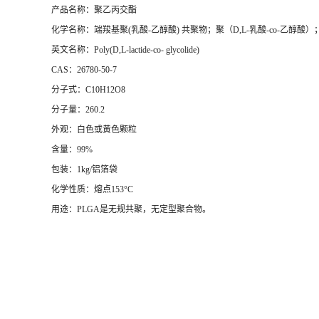
产品名称：聚乙丙交酯
化学名称：端羧基聚(乳酸-乙醇酸) 共聚物；聚（D,L-乳酸-co-乙醇酸）；
英文名称：Poly(D,L-lactide-co- glycolide)
CAS：26780-50-7
分子式：C10H12O8
分子量：260.2
外观：白色或黄色颗粒
含量：99%
包装：1kg/铝箔袋
化学性质：熔点153°C
用途：PLGA是无规共聚，无定型聚合物。