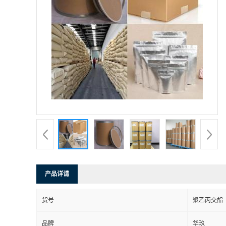
产品详请
货号
聚乙丙交酯
品牌
华玖