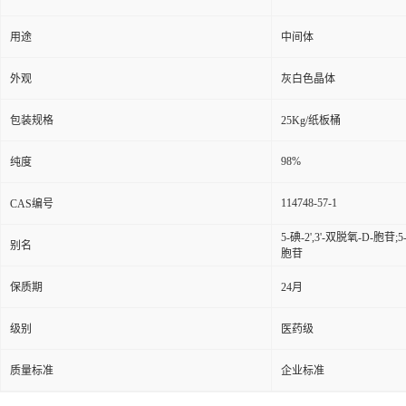
用途
中间体
外观
灰白色晶体
包装规格
25Kg/纸板桶
98%
纯度
114748-57-1
CAS编号
5-碘-2',3'-双脱氧-D-胞苷;5
别名
胞苷
保质期
24月
级别
医药级
质量标准
企业标准