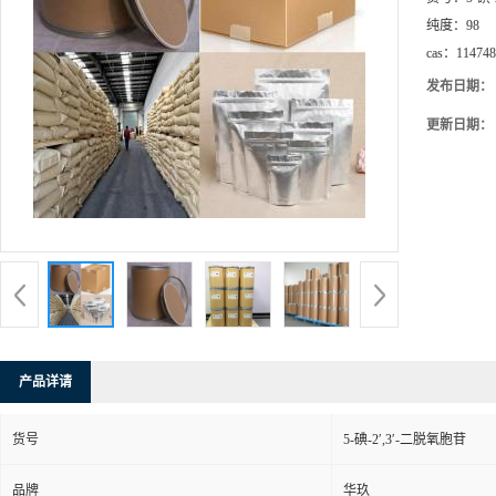
纯度：
98
cas：
114748
发布日期：
更新日期：
产品详请
货号
5-碘-2′,3′-二脱氧胞苷
品牌
华玖