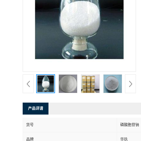
产品详请
货号
磷酸胞苷钠
品牌
华玖