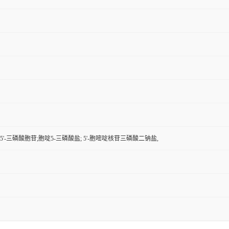
5'-三磷酸胞苷;胞啶5-三磷酸盐; 5'-胞嘧啶核苷三磷酸二钠盐,