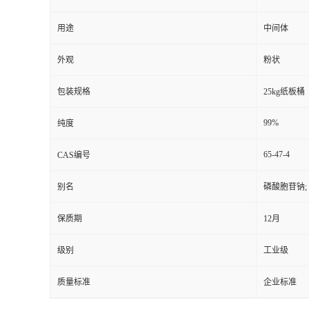
用途
中间体
外观
粉状
包装规格
25kg纸板桶
99%
纯度
65-47-4
CAS编号
别名
磷酸胞苷钠; 
保质期
12月
级别
工业级
质量标准
企业标准