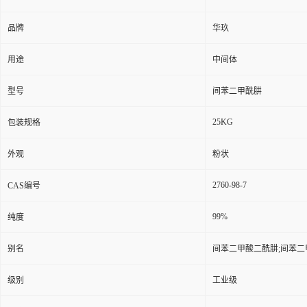
品牌
华玖
用途
中间体
型号
间苯二甲酰肼
25KG
包装规格
外观
粉状
2760-98-7
CAS编号
99%
纯度
别名
间苯二甲酸二酰肼;间苯二
级别
工业级