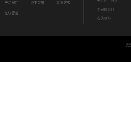
无机化工原料
产品展厅
证书荣誉
联系方式
中间体原料
在线留言
农药原料
武