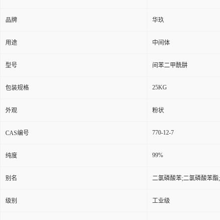
品牌
华玖
用途
中间体
型号
间苯二甲酰肼
25KG
包装规格
外观
粉状
770-12-7
CAS编号
99%
纯度
别名
二氯磷酸苯;二氯磷酸苯酯
级别
工业级