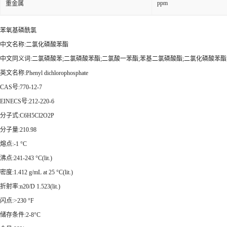
ppm
重金属
苯氧基磷酰氯
中文名称:二氯化磷酸苯酯
中文同义词:二氯磷酸苯;二氯磷酸苯酯;二氯酸一苯酯;苯基二氯磷酸酯;二氯化磷酸苯酯
英文名称:Phenyl dichlorophosphate
CAS号:770-12-7
EINECS号:212-220-6
分子式:C6H5Cl2O2P
分子量:210.98
熔点:-1 °C
沸点:241-243 °C(lit.)
密度:1.412 g/mL at 25 °C(lit.)
折射率:n20/D 1.523(lit.)
闪点:>230 °F
储存条件:2-8°C