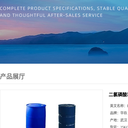
产品展厅
二氯磷酸
英文名称：
品牌：
华玖
产地：
武汉
型号：
25K