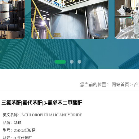
您当前的位置：
网站首页
>
产
三氯苯酐|氯代苯酐|3-氯邻苯二甲酸酐
英文名称：
3-CHLOROPHTHALIC ANHYDRIDE
品牌：
华玖
型号：
25KG/纸板桶
货号：
3-氯代苯酐