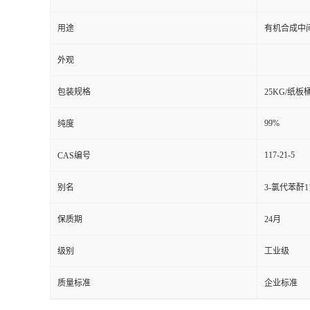
用途
有机合成中
外观
包装规格
25KG/纸板
99%
纯度
117-21-5
CAS编号
别名
3-氯代苯酐1
保质期
24月
级别
工业级
质量标准
企业标准