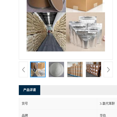
产品详请
货号
3-氯代苯酐
品牌
华玖