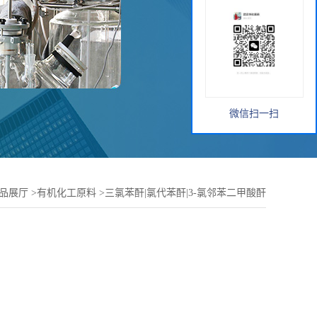
微信扫一扫
品展厅
>
有机化工原料
>
三氯苯酐|氯代苯酐|3-氯邻苯二甲酸酐