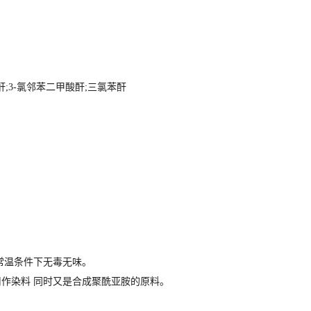
氯苯酐;3-氯邻苯二甲酸酐;三氯苯酐
，常温条件下无毒无味。
用作染料 同时又是合成聚酰亚胺的原料。