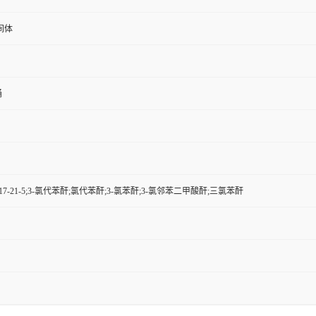
间体
桶
17-21-5;3-氯代苯酐;氯代苯酐;3-氯苯酐;3-氯邻苯二甲酸酐;三氯苯酐