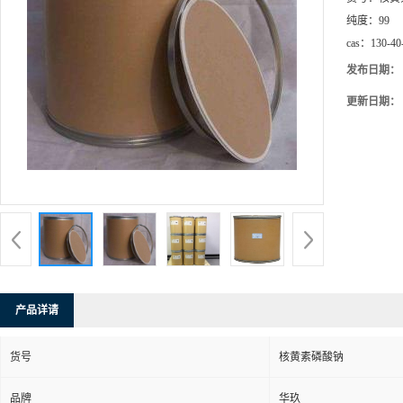
纯度：
99
cas：
130-40
发布日期：
更新日期：
产品详请
货号
核黄素磷酸钠
品牌
华玖