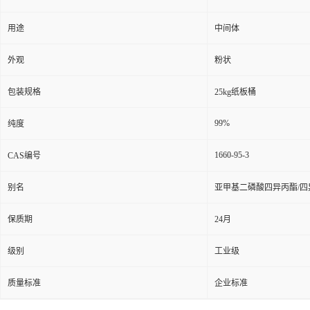
用途
中间体
外观
粉状
包装规格
25kg纸板桶
99%
纯度
1660-95-3
CAS编号
别名
亚甲基二磷酸四异丙酯/
保质期
24月
级别
工业级
质量标准
企业标准