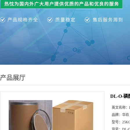
产品展厅
DL-O-
英文名称：
品牌：
华玖
型号：
25K
货号：
DL