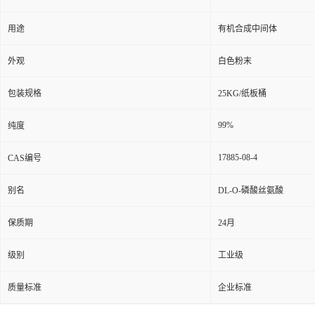
用途
有机合成中间体
外观
白色粉末
包装规格
25KG/纸板桶
99%
纯度
17885-08-4
CAS编号
别名
DL-O-磷酸丝氨酸
保质期
24月
级别
工业级
质量标准
企业标准