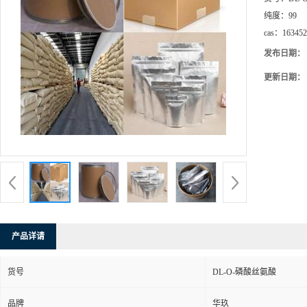
纯度：
99
cas：
163452
发布日期：
更新日期：
产品详请
货号
DL-O-磷酸丝氨酸
品牌
华玖