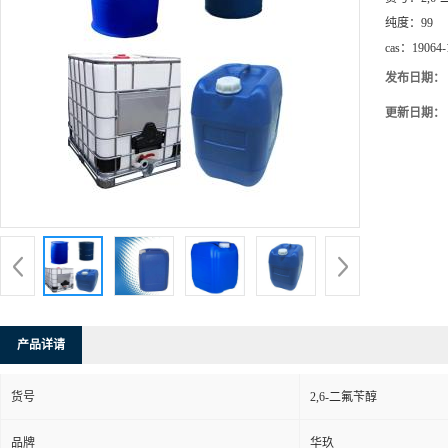
纯度：
99
cas：
19064-
发布日期：
更新日期：
产品详请
货号
2,6-二氟苄醇
品牌
华玖