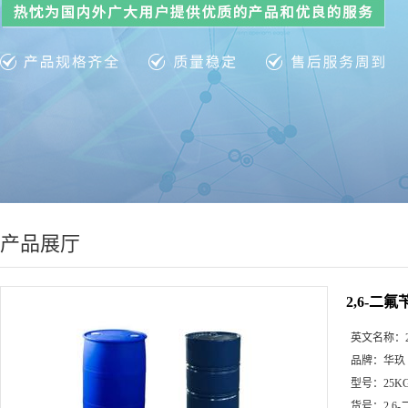
产品展厅
2,6-二氟苄
英文名称：
品牌：
华玖
型号：
25K
货号：
2,6