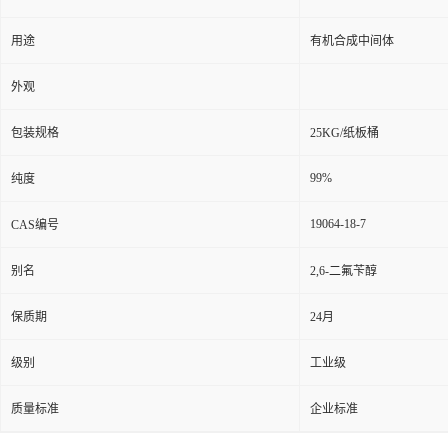
用途
有机合成中间体
外观
包装规格
25KG/纸板桶
99%
纯度
19064-18-7
CAS编号
别名
2,6-二氟苄醇
保质期
24月
级别
工业级
质量标准
企业标准