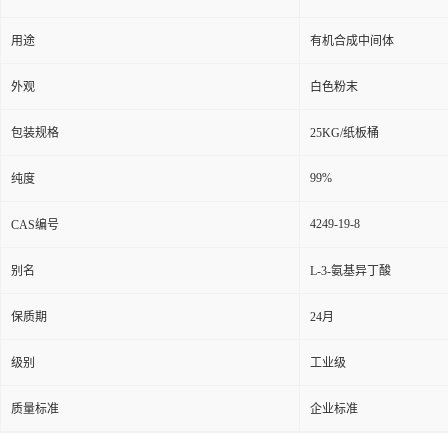
用途
有机合成中间体
外观
白色粉末
包装规格
25KG/纸板桶
99%
纯度
4249-19-8
CAS编号
别名
L-3-氨基异丁酸
保质期
24月
级别
工业级
质量标准
企业标准