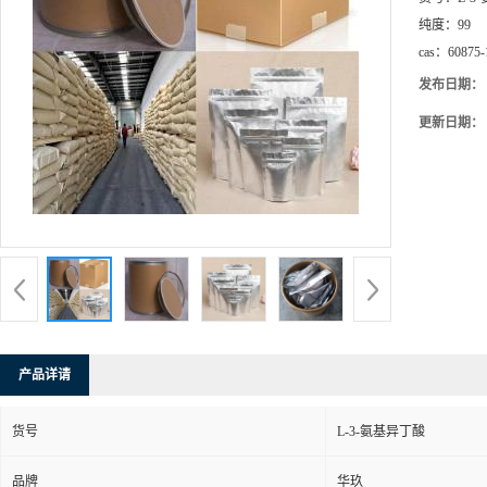
纯度：
99
cas：
60875-
发布日期：
更新日期：
产品详请
货号
L-3-氨基异丁酸
品牌
华玖