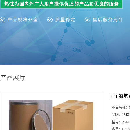
产品展厅
L-3-氨基异
英文名称：
品牌：
华玖
型号：
25K
货号：
L-3