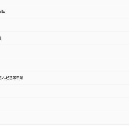
间体
桶
氧基-5-羟基苯甲酸