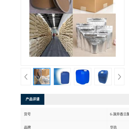
产品详请
货号
6-溴异香兰
品牌
华玖