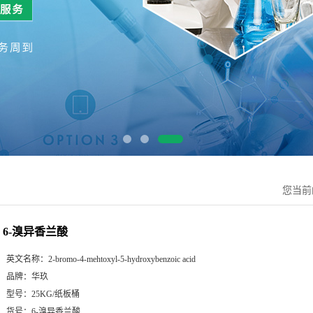
您当前
6-溴异香兰酸
英文名称：
2-bromo-4-mehtoxyl-5-hydroxybenzoic acid
品牌：
华玖
型号：
25KG/纸板桶
货号：
6-溴异香兰酸