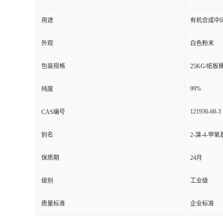
用途
有机合成中
外观
白色粉末
包装规格
25KG/纸板
99%
纯度
121936-68-3
CAS编号
别名
2-溴-4-甲
保质期
24月
级别
工业级
质量标准
企业标准