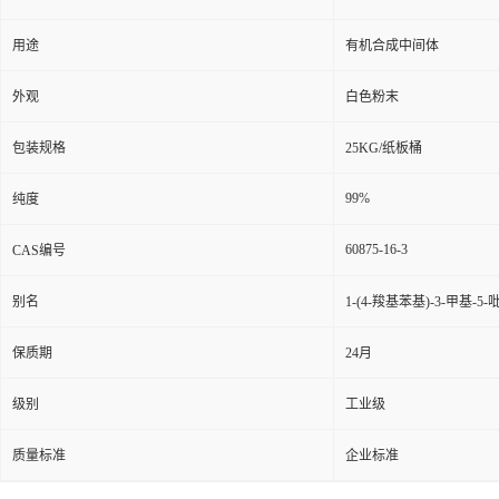
用途
有机合成中间体
外观
白色粉末
包装规格
25KG/纸板桶
99%
纯度
60875-16-3
CAS编号
别名
1-(4-羧基苯基)-3-甲基-5
保质期
24月
级别
工业级
质量标准
企业标准