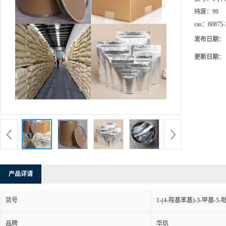
纯度：
99
cas：
60875-
发布日期：
更新日期：
产品详请
货号
1-(4-羧基苯基)-3-甲基-5
品牌
华玖