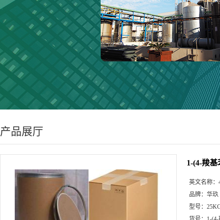
产品展厅
1-(4-羧基
英文名称：
品牌：
华玖
型号：
25K
货号：
1-(4