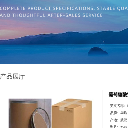
产品展厅
葡萄糖酸
英文名称：
品牌：
华玖
产地：
武汉
型号：
25K