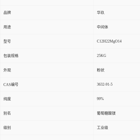
品牌
华玖
用途
中间体
C12H22MgO14
型号
25KG
包装规格
外观
粉状
3632-91-5
CAS编号
99%
纯度
别名
葡萄糖酸镁
级别
工业级