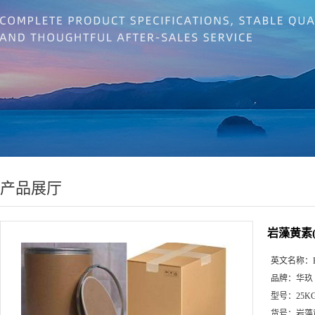
产品展厅
岩藻黄素
英文名称：
品牌：
华玖
型号：
25K
货号：
岩藻