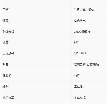
用途
有机合成中间体
外观
白色粉末
包装规格
25KG/纸板桶
99%
纯度
3351-86-8
CAS编号
别名
岩藻黄素(岩藻黄质)
保质期
48月
级别
工业级
质量标准
企业标准