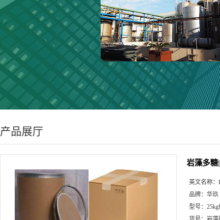
产品展厅
岩藻多糖
英文名称：
品牌：
华玖
型号：
25k
货号：
岩藻