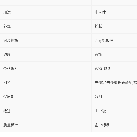
用途
中间体
外观
粉状
包装规格
25kg纸板桶
99%
纯度
9072-19-9
CAS编号
别名
岩藻定;岩藻聚糖硫酸酯;褐
保质期
24月
级别
工业级
质量标准
企业标准