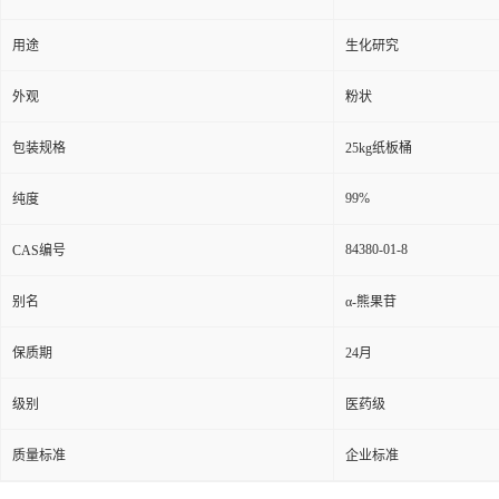
用途
生化研究
外观
粉状
包装规格
25kg纸板桶
99%
纯度
84380-01-8
CAS编号
别名
α-熊果苷
保质期
24月
级别
医药级
质量标准
企业标准