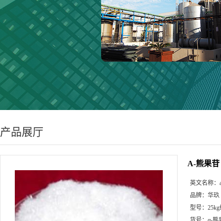
产品展厅
A-熊果苷
英文名称：
品牌：
华玖
型号：
25k
货号：
α-