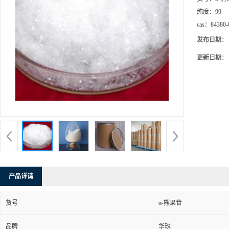
纯度：
99
cas：
84380-
发布日期：
更新日期：
产品详请
货号
α-熊果苷
品牌
华玖