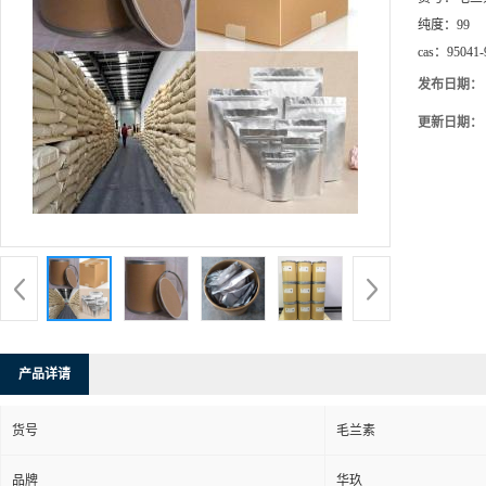
纯度：
99
cas：
95041-
发布日期：
更新日期：
产品详请
货号
毛兰素
品牌
华玖