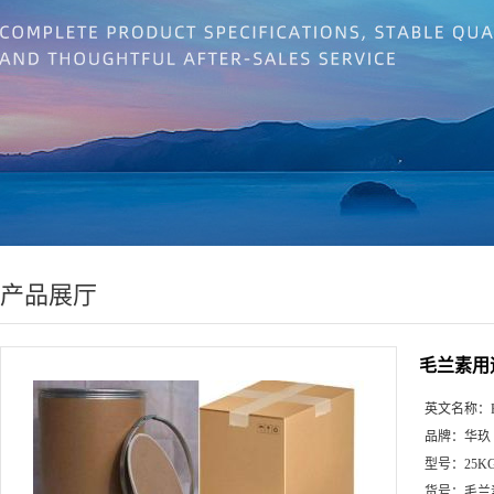
产品展厅
毛兰素用途|
英文名称：
品牌：
华玖
型号：
25K
货号：
毛兰