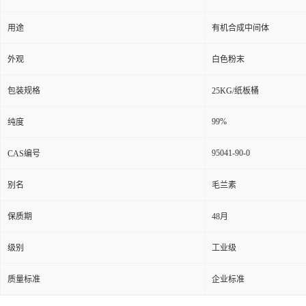
用途
有机合成中间体
外观
白色粉末
包装规格
25KG/纸板桶
99%
纯度
95041-90-0
CAS编号
别名
毛兰素
保质期
48月
级别
工业级
质量标准
企业标准