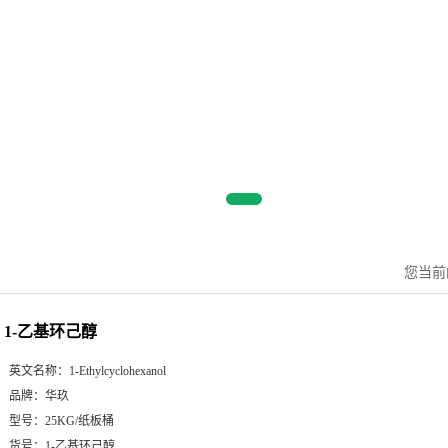
您当前
1-乙基环己醇
英文名称：
1-Ethylcyclohexanol
品牌：
华玖
型号：
25KG/纸板桶
货号：
1-乙基环己醇