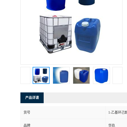
产品详请
货号
1-乙基环己
品牌
华玖