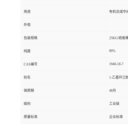
用途
有机合成中
外观
包装规格
25KG/纸板
99%
纯度
1940-18-7
CAS编号
别名
1-乙基环己
保质期
48月
级别
工业级
质量标准
企业标准