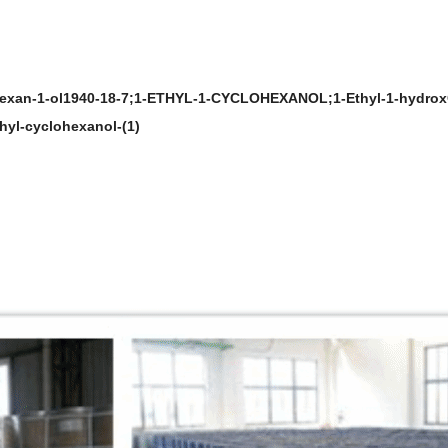
xan-1-ol1940-18-7;1-ETHYL-1-CYCLOHEXANOL;1-Ethyl-1-hydroxC
yl-cyclohexanol-(1)