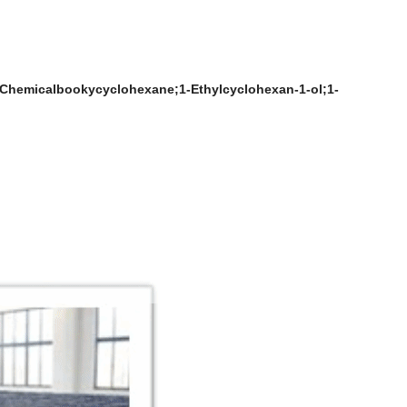
hemicalbookycyclohexane;1-Ethylcyclohexan-1-ol;1-