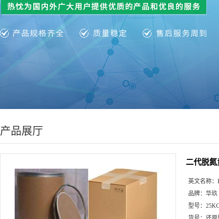
产品展厅
二代脱氮
英文名称：
品牌：
华玖
型号：
25K
货号：
还原