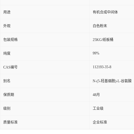
用途
有机合成中间体
外观
白色粉末
包装规格
25KG/纸板桶
99%
纯度
112193-35-8
CAS编号
别名
N-(5-羟基烟酰)-L-谷氨酸
保质期
48月
级别
工业级
质量标准
企业标准