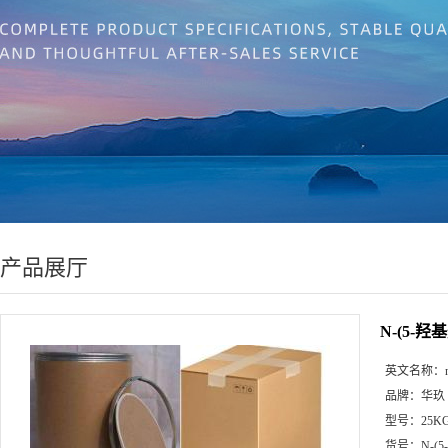
产品展厅
N-(5-羟基
英文名称：
品牌：
华玖
型号：
25K
货号：
N-(