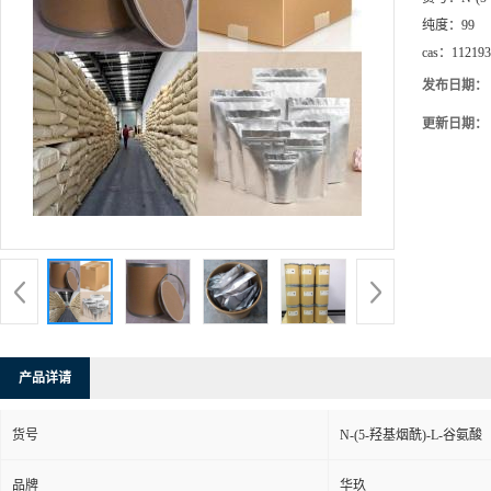
纯度：
99
cas：
112193
发布日期：
更新日期：
产品详请
货号
N-(5-羟基烟酰)-L-谷氨酸
品牌
华玖