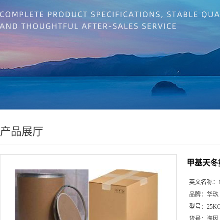
产品展厅
甲基天冬
英文名称：
品牌：
华玖
型号：
25K
货号：
海因