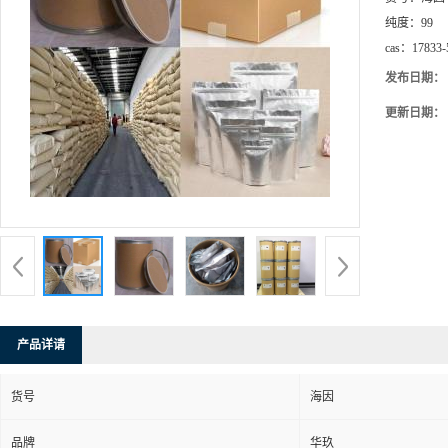
纯度：
99
cas：
17833-
发布日期：
更新日期：
产品详请
货号
海因
品牌
华玖