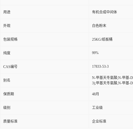
用途
有机合成中间体
外观
白色粉末
包装规格
25KG/纸板桶
99%
纯度
17833-53-3
CAS编号
N-甲基天冬氨酸;N-甲基-D
别名
3);甲基天冬氨酸,N-甲基-D
保质期
48月
级别
工业级
质量标准
企业标准